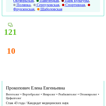
Октябрьская
,
Павелецкая
,
Парк культуры
,
Полянка
,
Серпуховская
,
Спортивная
,
Фрунзенская
,
Шаболовская
121
10
Прокопович Елена Евгеньевна
Вегетолог
•
Вертебролог
•
Невролог
•
Реабилитолог
•
Отоневролог
•
Цефалголог
Стаж 43 года / Кандидат медицинских наук