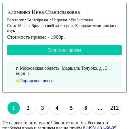
Клименко Инна Станиславовна
Вегетолог
•
Вертебролог
•
Невролог
•
Реабилитолог
Стаж 16 лет / Врач высшей категории, Кандидат медицинских
наук
Стоимость приема - 1900р.
Запись на прием
г. Московская область, Маршала Толубко, д . 3.,
корп. 1
Боровское шоссе
1
2
3
4
5
6
...
212
Не нашли то, что нужно?
Звоните нам, мы бесплатно
подберём врача и запишем вас на приём
8 (495) 431-68-95