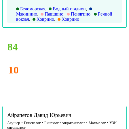
Беломорская
,
Водный стадион
,
Мякинино
,
Павшино
,
Пенягино
,
Речной
вокзал
,
Ховрино
,
Ховрино
84
10
Айрапетов Давид Юрьевич
Акушер
•
Гинеколог
•
Гинеколог-эндокринолог
•
Маммолог
•
УЗИ-
специалист