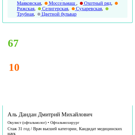
Маяковская
,
Моссельмаш
,
Охотный ряд
,
Рижская
,
Селигерская
,
Сухаревская
,
Трубная
,
Цветной бульвар
67
10
Аль Дандан Дмитрий Михайлович
Окулист (офтальмолог)
•
Офтальмохирург
Стаж 31 год / Врач высшей категории, Кандидат медицинских
наук