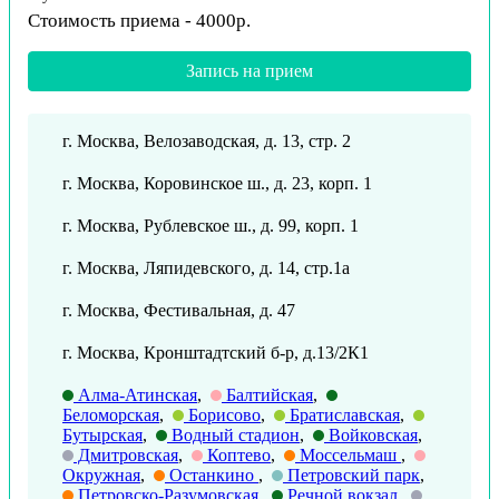
Стоимость приема - 4000р.
Запись на прием
г. Москва, Велозаводская, д. 13, стр. 2
г. Москва, Коровинское ш., д. 23, корп. 1
г. Москва, Рублевское ш., д. 99, корп. 1
г. Москва, Ляпидевского, д. 14, стр.1а
г. Москва, Фестивальная, д. 47
г. Москва, Кронштадтский б-р, д.13/2К1
Алма-Атинская
,
Балтийская
,
Беломорская
,
Борисово
,
Братиславская
,
Бутырская
,
Водный стадион
,
Войковская
,
Дмитровская
,
Коптево
,
Моссельмаш
,
Окружная
,
Останкино
,
Петровский парк
,
Петровско-Разумовская
,
Речной вокзал
,