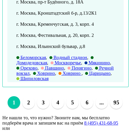
г. Москва, пр-т Будённого, д. 18А
г. Москва, Кронштадтский б-р, д.13/2К1
г. Москва, Кременчугская, д. 3, корп. 4
г. Москва, Фестивальная, д. 20, корп. 2
г. Москва, Ильинский бульвар, д.8
Беломорская
,
Водный стадион
,
Домодедовская
,
Москворечье
,
Мякинино
,
Орехово
,
Павшино
,
Пенягино
,
Речной
вокзал
,
Ховрино
,
Ховрино
,
Царицыно
,
Шипиловская
1
2
3
4
5
6
...
95
Не нашли то, что нужно?
Звоните нам, мы бесплатно
подберём врача и запишем вас на приём
8 (495) 431-68-95
или