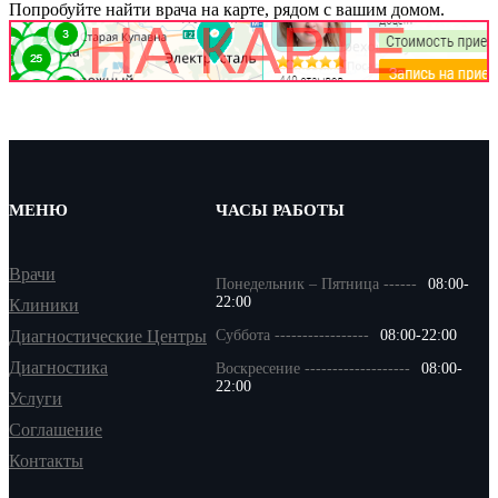
Попробуйте найти врача на карте, рядом с вашим домом.
МЕНЮ
ЧАСЫ РАБОТЫ
Врачи
Понедельник – Пятница ------
08:00-
22:00
Клиники
Диагностические Центры
Суббота -----------------
08:00-22:00
Диагностика
Воскресение -------------------
08:00-
22:00
Услуги
Соглашение
Контакты