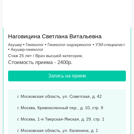
Наговицина Светлана Витальевна
•
•
•
Акушер
Гинеколог
Гинеколог-эндокринолог
УЗИ-специалист
•
Акушер-гинеколог
Стаж 25 лет / Врач высшей категории,
Стоимость приема - 2400р.
Запись на прием
г. Московская область, ул. Советская, д. 42
г. Москва, Кривоколенный пер., д. 10, стр. 9
г. Москва, 1-я Тверская-Ямская, д. 29, стр. 1
г. Московская область, ул. Калинина, д. 1