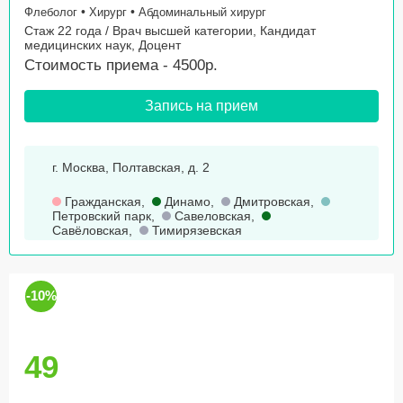
•
•
Флеболог
Хирург
Абдоминальный хирург
Стаж 22 года / Врач высшей категории, Кандидат
медицинских наук, Доцент
Стоимость приема - 4500р.
Запись на прием
г. Москва, Полтавская, д. 2
Гражданская
,
Динамо
,
Дмитровская
,
Петровский парк
,
Савеловская
,
Савёловская
,
Тимирязевская
-10%
49