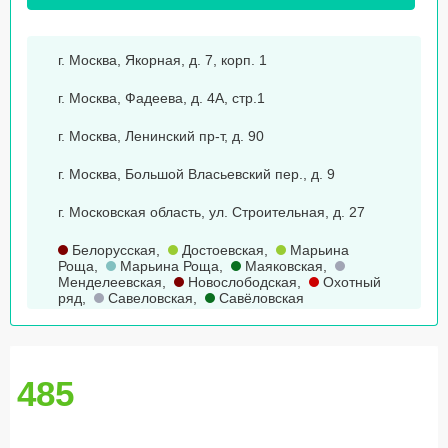
г. Москва, Якорная, д. 7, корп. 1
г. Москва, Фадеева, д. 4А, стр.1
г. Москва, Ленинский пр-т, д. 90
г. Москва, Большой Власьевский пер., д. 9
г. Московская область, ул. Строительная, д. 27
Белорусская
,
Достоевская
,
Марьина
Роща
,
Марьина Роща
,
Маяковская
,
Менделеевская
,
Новослободская
,
Охотный
ряд
,
Савеловская
,
Савёловская
485