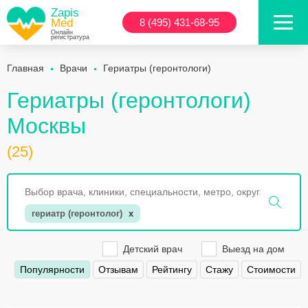
Zapis
Med
8 (495) 431-68-95
Онлайн
регистратура
Главная
Врачи
Гериатры (геронтологи)
Гериатры (геронтологи)
Москвы
(25)
гериатр (геронтолог)
x
Детский врач
Выезд на дом
Популярности
Отзывам
Рейтингу
Стажу
Стоимости