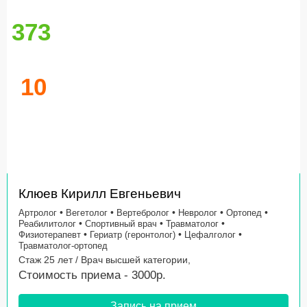
373
10
Клюев Кирилл Евгеньевич
•
•
•
•
•
Артролог
Вегетолог
Вертебролог
Невролог
Ортопед
•
•
•
Реабилитолог
Спортивный врач
Травматолог
•
•
•
Физиотерапевт
Гериатр (геронтолог)
Цефалголог
Травматолог-ортопед
Стаж 25 лет / Врач высшей категории,
Стоимость приема - 3000р.
Запись на прием