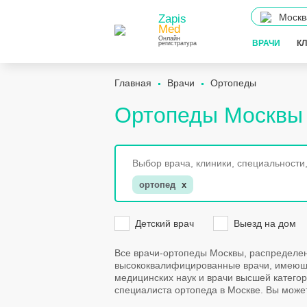
Москв
Zapis
Med
Онлайн
ВРАЧИ
К
регистратура
Главная
Врачи
Ортопеды
Ортопеды Москвы
ортопед
x
Детский врач
Выезд на дом
Все врачи-ортопеды Москвы, распределен
высококвалифицированные врачи, имеющи
медицинских наук и врачи высшей катего
специалиста ортопеда в Москве. Вы может