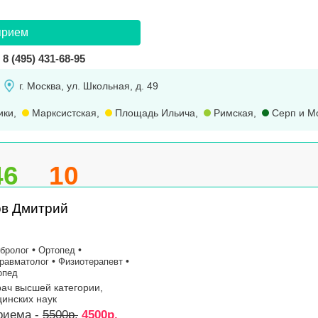
прием
8 (495) 431-68-95
г. Москва, ул. Школьная, д. 49
ики
,
Марксистская
,
Площадь Ильича
,
Римская
,
Серп и М
46
10
ов Дмитрий
•
•
бролог
Ортопед
•
•
равматолог
Физиотерапевт
опед
рач высшей категории,
инских наук
риема -
5500р.
4500р.