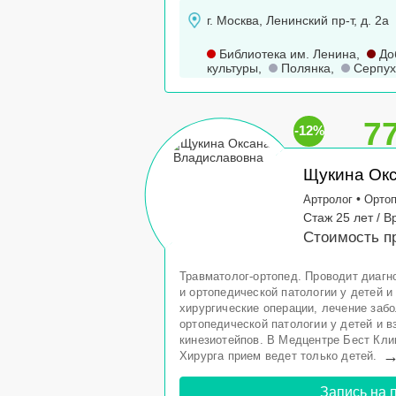
г. Москва, Ленинский пр-т, д. 2а
Библиотека им. Ленина
,
До
культуры
,
Полянка
,
Серпух
7
-12%
Щукина Ок
•
Артролог
Орто
Стаж 25 лет / В
Стоимость п
Травматолог-ортопед. Проводит диагн
и ортопедической патологии у детей 
хирургические операции, лечение заб
ортопедической патологии у детей и 
кинезиотейпов. В Медцентре Бест Кли
Хирурга прием ведет только детей.
Запись на 