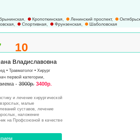
брынинская
,
Кропоткинская
,
Ленинский проспект
,
Октябрьс
овская
,
Спортивная
,
Фрунзенская
,
Шаболовская
7
10
сана Владиславовна
•
•
пед
Травматолог
Хирург
рач первой категории,
риема -
3900р.
3400р.
остику и лечение хирургической
и взрослых, малые
олеваний суставов, лечение
взрослых, наложение
ник на Профсоюзной в качестве
→
прием