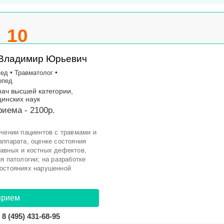
10
 Владимир Юрьевич
•
•
пед
Травматолог
опед
рач высшей категории,
инских наук
иема - 2100р.
ечении пациентов с травмами и
аппарата, оценке состояния
авных и костных дефектов,
я патологии; на разработке
состояниях нарушенной
прием
8 (495) 431-68-95