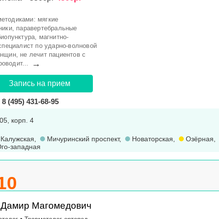
етодиками: мягкие
ники, паравертебральные
иопунктура, магнитно-
 специалист по ударно-волновой
нщин, не лечит пациентов с
→
оводит...
Запись на прием
8 (495) 431-68-95
05, корп. 4
Калужская
,
Мичуринский проспект
,
Новаторская
,
Озёрная
го-западная
10
 Дамир Магомедович