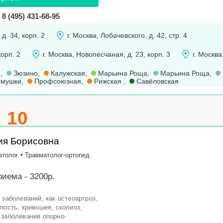
8 (495) 431-68-95
д. 34, корп. 2
г. Москва, Лобачевского, д. 42, стр. 4
корп. 2
г. Москва, Новопесчаная, д. 23, корп. 3
г. Москва
я
,
Зюзино
,
Калужская
,
Марьина Роща
,
Марьина Роща
,
емушки
,
Профсоюзная
,
Рижская
,
Савёловская
10
ия Борисовна
•
атолог
Травматолог-ортопед
иема - 3200р.
 заболеваний, как остеоартроз,
пость, кривошея, сколиоз,
 заболевания опорно-