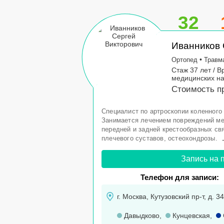
32
Иванников 
•
Ортопед
Травм
Стаж 37 лет / В
медицинских н
Стоимость пр
Специалист по артроскопии коленного 
Занимается лечением повреждений ме
передней и задней крестообразных свя
плечевого суставов, остеохондрозы.
Запись на 
Телефон для записи:
г. Москва, Кутузовский пр-т, д. 34
Давыдково
,
Кунцевская
,