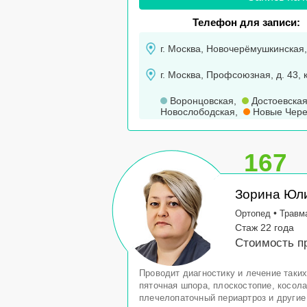
Телефон для записи:
г. Москва, Новочерёмушкинская, 
г. Москва, Профсоюзная, д. 43, 
Воронцовская
,
Достоевска
Новослободская
,
Новые Чер
167
Зорина Юл
•
Ортопед
Травм
Стаж 22 года
Стоимость пр
Проводит диагностику и лечение таких
пяточная шпора, плоскостопие, косола
плечелопаточный периартроз и другие