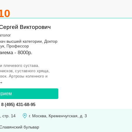
10
Сергей Викторович
атолог
рач высшей категории, Доктор
аук, Профессор
иема - 8000р.
и плечевого сустава.
нисков, суставного хряща,
зок. Артрозы коленного и
→
прием
8 (495) 431-68-95
, стр. 14
г. Москва, Кременчугская, д. 3
Славянский бульвар