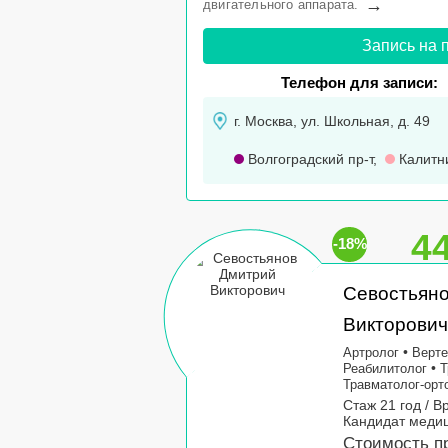
→
двигательного аппарата.
Запись на 
Телефон для записи:
г. Москва, ул. Школьная, д. 49
Волгоградский пр-т
,
Калитн
4
-18%
Севостьян
Викторович
•
Артролог
Верте
•
Реабилитолог
Т
Травматолог-орт
Стаж 21 год / В
Кандидат медиц
Стоимость п