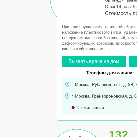
•
Ортопед
Травм
Стаж 18 лет / В
Стоимость пр
Проводит пункции суставов, обезболи
наложение пластикового гипса, удале
поверхностных новообразований, ком
деформирующих артрозов, плоскостоп
→
кинезиотейпирование.
Вызвать врача на дом
Телефон для записи:
г. Москва, Рублевское ш., д. 99, 
г. Москва, Грайвороновская, д. 6,
Текстильщики
132