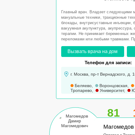
Главный врач. Владеет следующими м
мануальные техники, тракционные тех
блокады, внутрисуставные инъекции, б
вакуумная акупунктура, акупрессура,
терапии. Не принимает беременных же
переломами или любыми травмами. Пр
Вызвать врача на дом
Телефон для записи:
г. Москва, пр-т Вернадского, д. 1
Беляево
,
Воронцовская
,
Тропарево
,
Университет
,
Ю
81
Магомедов