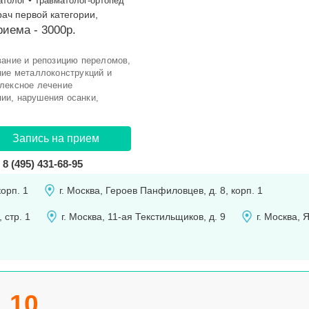
•
атолог
Травматолог-ортопед
рач первой категории,
иема - 3000р.
вание и репозицию переломов,
ние металлоконструкций и
плексное лечение
ии, нарушения осанки,
Запись на прием
8 (495) 431-68-95
корп. 1
г. Москва, Героев Панфиловцев, д. 8, корп. 1
 стр. 1
г. Москва, 11-ая Текстильщиков, д. 9
г. Москва, 
10