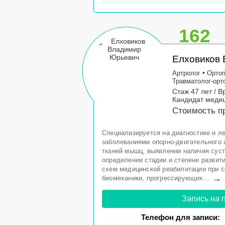
162
Елховиков
•
Артролог
Орто
Травматолог-орт
Стаж 47 лет / В
Кандидат медиц
Стоимость пр
Специализируется на диагностике и л
заболеваниями опорно-двигательного 
тканей мышц, выявлении наличия суст
определении стадии и степени развити
схем медицинской реабилитации при 
→
биомеханики, прогрессирующих...
Запись на 
Телефон для записи: