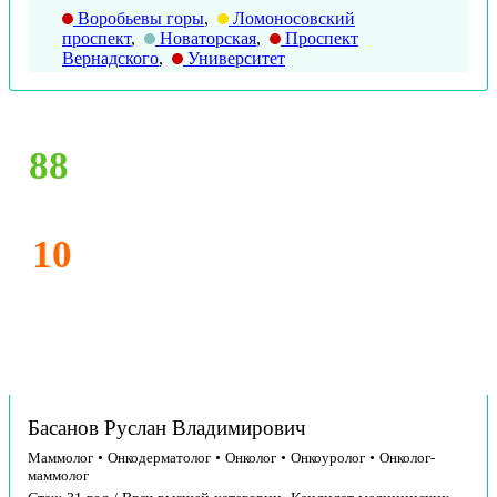
Воробьевы горы
,
Ломоносовский
проспект
,
Новаторская
,
Проспект
Вернадского
,
Университет
88
10
Басанов Руслан Владимирович
Маммолог
•
Онкодерматолог
•
Онколог
•
Онкоуролог
•
Онколог-
маммолог