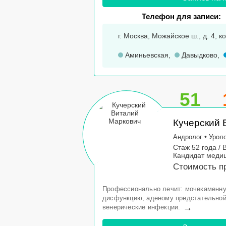
Телефон для записи:
г. Москва, Можайское ш., д. 4, ко
Аминьевская
,
Давыдково
,
51
Кучерский 
•
Андролог
Урол
Стаж 52 года / 
Кандидат медиц
Стоимость пр
Профессионально лечит: мочекаменну
дисфункцию, аденому предстательной
→
венерические инфекции.