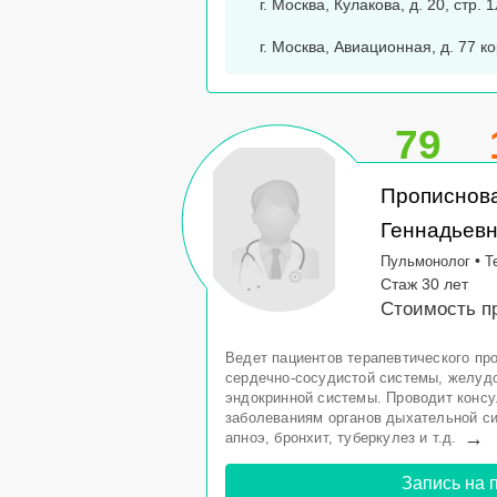
г. Москва, Кулакова, д. 20, стр.
г. Москва, Авиационная, д. 77 к
79
Прописнов
Геннадьев
•
Пульмонолог
Т
Стаж 30 лет
Стоимость пр
Ведет пациентов терапевтического п
сердечно-сосудистой системы, желудо
эндокринной системы. Проводит конс
заболеваниям органов дыхательной си
→
апноэ, бронхит, туберкулез и т.д.
Запись на 