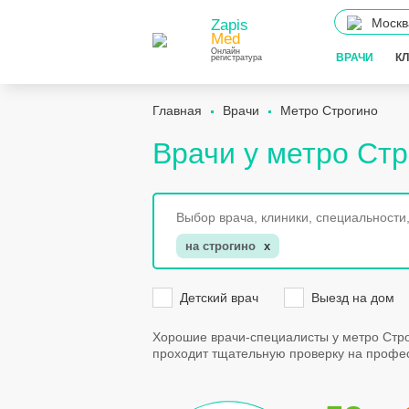
Москв
Zapis
Med
Онлайн
ВРАЧИ
К
регистратура
Главная
Врачи
Метро Строгино
Врачи у метро Ст
на строгино
x
Детский врач
Выезд на дом
Хорошие врачи-специалисты у метро Стро
проходит тщательную проверку на профес