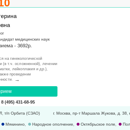
10
терина
овна
лог
Кандидат медицинских наук
иема - 3692р.
я на гинекологической
 (в т.ч. осложненной), лечении
атки, лейкоплакия и др.),
также проведении
→
нности.
прием
8 (495) 431-68-95
 1Л, т/п Орбита (СЗАО)
г. Москва, пр-т Маршала Жукова, д. 38, 
,
Мякинино
,
Народное ополчение
,
Октябрьское поле
,
Пол