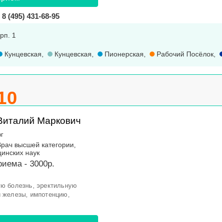
8 (495) 431-68-95
рп. 1
Кунцевская
,
Кунцевская
,
Пионерская
,
Рабочий Посёлок
,
10
Виталий Маркович
ог
Врач высшей категории,
инских наук
иема - 3000р.
ю болезнь, эректильную
 железы, импотенцию,