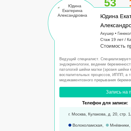
53
Юдина Ека
Александр
•
Акушер
Гинеко
Стаж 19 лет / 
Стоимость пр
Ведущий специалист. Специализируетс
эндокринологии, ведении беременности
патологий шейки матки (эрозия шейки м
воспалительных процессов, ИППП, а 
медикаментозного прерывания береме
Запись на 
Телефон для записи:
г. Москва, Кулакова, д. 20, стр.
Волоколамская
,
Мнёвники