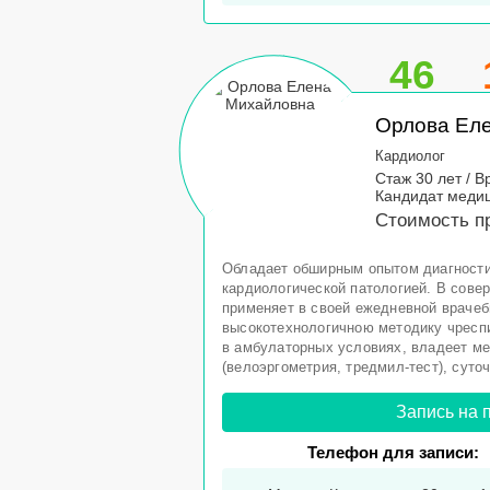
46
Орлова Ел
Кардиолог
Стаж 30 лет / В
Кандидат медиц
Стоимость пр
Обладает обширным опытом диагности
кардиологической патологией. В сове
применяет в своей ежедневной врачеб
высокотехнологичною методику чресп
в амбулаторных условиях, владеет ме
(велоэргометрия, тредмил-тест), суточ
Запись на 
Телефон для записи: