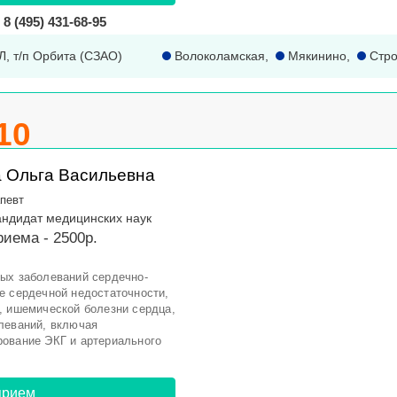
8 (495) 431-68-95
 1Л, т/п Орбита (СЗАО)
Волоколамская
,
Мякинино
,
Стро
10
 Ольга Васильевна
певт
Кандидат медицинских наук
иема - 2500р.
ых заболеваний сердечно-
е сердечной недостаточности,
, ишемической болезни сердца,
леваний, включая
рование ЭКГ и артериального
прием