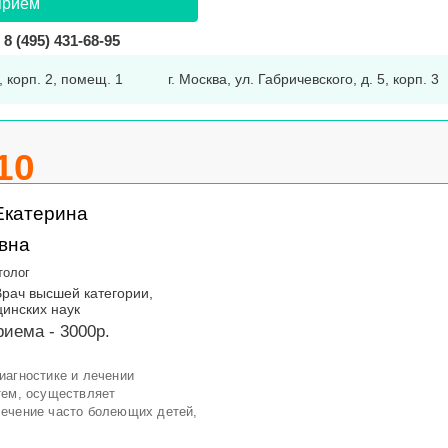
прием
8 (495) 431-68-95
, корп. 2, помещ. 1
г. Москва, ул. Габричевского, д. 5, корп. 3
10
Екатерина
вна
толог
Врач высшей категории,
инских наук
иема - 3000р.
иагностике и лечении
тем, осуществляет
лечение часто болеющих детей,