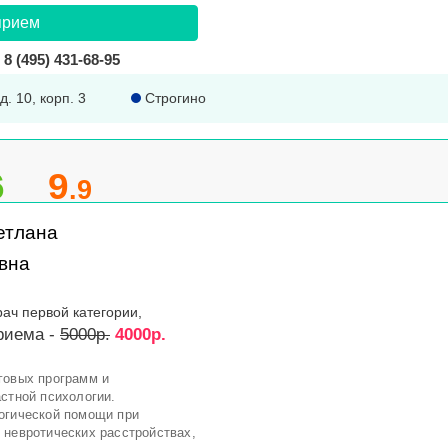
прием
8 (495) 431-68-95
д. 10, корп. 3
Строгино
6
9
.9
етлана
вна
рач первой категории,
риема -
5000р.
4000р.
говых программ и
стной психологии.
огической помощи при
 невротических расстройствах,