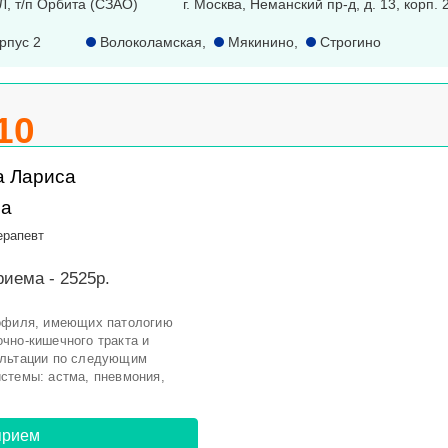
 1Л, т/п Орбита (СЗАО)
г. Москва, Неманский пр-д, д. 13, корп. 
орпус 2
Волоколамская
,
Мякинино
,
Строгино
10
а Лариса
на
ерапевт
иема - 2525р.
рофиля, имеющих патологию
чно-кишечного тракта и
ультации по следующим
стемы: астма, пневмония,
прием