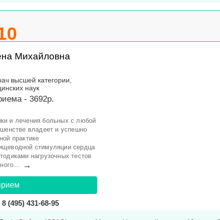
10
ена Михайловна
рач высшей категории,
инских наук
иема - 3692р.
ки и лечения больных с любой
ршенстве владеет и успешно
ной практике
ищеводной стимуляции сердца
тодиками нагрузочных тестов
→
ного...
прием
8 (495) 431-68-95