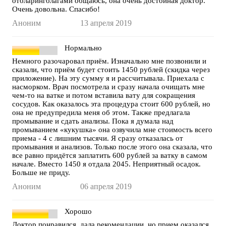
отоларинголагами общаюсь, она очень достойная доктор.
Очень довольна. Спасибо!
Аноним
13 апреля 2019
Нормально
Немного разочаровал приём. Изначально мне позвонили и
сказали, что приём будет стоить 1450 рублей (скидка через
приложение). На эту сумму я и рассчитывала. Приехала с
насморком. Врач посмотрела и сразу начала очищать мне
чем-то на ватке и потом вставила вату для сокращения
сосудов. Как оказалось эта процедура стоит 600 рублей, но
она не предупредила меня об этом. Также предлагала
промывание и сдать анализы. Пока я думала над
промыванием «кукушка» она озвучила мне стоимость всего
приема - 4 с лишним тысячи. Я сразу отказалась от
промывания и анализов. Только после этого она сказала, что
все равно придётся заплатить 600 рублей за ватку в самом
начале. Вместо 1450 я отдала 2045. Неприятный осадок.
Больше не приду.
Аноним
06 апреля 2019
Хорошо
Доктор понравился, дала рекомендации, но прием оказался