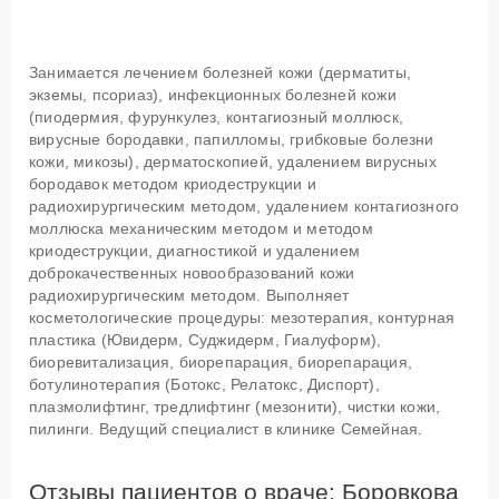
Занимается лечением болезней кожи (дерматиты,
экземы, псориаз), инфекционных болезней кожи
(пиодермия, фурункулез, контагиозный моллюск,
вирусные бородавки, папилломы, грибковые болезни
кожи, микозы), дерматоскопией, удалением вирусных
бородавок методом криодеструкции и
радиохирургическим методом, удалением контагиозного
моллюска механическим методом и методом
криодеструкции, диагностикой и удалением
доброкачественных новообразований кожи
радиохирургическим методом. Выполняет
косметологические процедуры: мезотерапия, контурная
пластика (Ювидерм, Суджидерм, Гиалуформ),
биоревитализация, биорепарация, биорепарация,
ботулинотерапия (Ботокс, Релатокс, Диспорт),
плазмолифтинг, тредлифтинг (мезонити), чистки кожи,
пилинги. Ведущий специалист в клинике Семейная.
Отзывы пациентов о враче: Боровкова