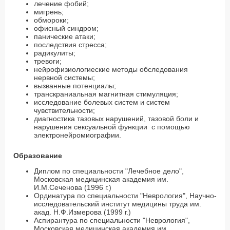
лечение фобий;
мигрень;
обмороки;
офисный синдром;
панические атаки;
последствия стресса;
радикулиты;
тревоги;
нейрофизиологиеские методы обследования
нервной системы;
вызванные потенциалы;
транскраниальная магнитная стимуляция;
исследование болевых систем и систем
чувствительности;
диагностика тазовых нарушений, тазовой боли и
нарушения сексуальной функции с помощью
электронейромиографии.
Образование
Диплом по специальности "Лечебное дело",
Московская медицинская академия им.
И.М.Сеченова (1996 г.)
Ординатура по специальности "Неврология", Научно-
исследовательский институт медицины труда им.
акад. Н.Ф.Измерова (1999 г.)
Аспирантура по специальности "Неврология",
Московская медицинская академия им.