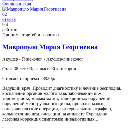
Фонвизинская
62
отзыва
9
.4
рейтинг
Принимает детей и взрослых
Мавропуло Мария Георгиевна
Акушер
•
Гинеколог
•
Акушер-гинеколог
Стаж 38 лет / Врач высшей категории,
Стоимость приема - 3920р.
Ведущий врач. Проводит диагностику и лечение бесплодия,
воспалений органов малого таза, заболеваний ш\м,
эндометриоза, миомы матки, эндокринных нарушений,
нарушений менструального цикла, проводит малые
гинекологические операции, гистеросальпингографию,
кольпоскопию ш\м, операции на аппарате Сургидрон,
лазерная коррекция симптомов инвалютивных...
→