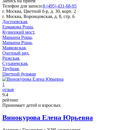
Запись на прием
Телефон для записи:
8 (495) 431-68-95
г. Москва, Цветной б-р, д. 30, корп. 2
г. Москва, Воронцовская, д. 8, стр. 6
Достоевская
,
Ермакова Роща
,
Кузнецкий мост
,
Марьина Роща
,
Марьина Роща
,
Маяковская
,
Охотный ряд
,
Рижская
,
Сухаревская
,
Трубная
,
Цветной бульвар
1
отзыв
9
.4
рейтинг
Принимает детей и взрослых
Винокурова Елена Юрьевна
Акушер
•
Гинеколог
•
УЗИ-специалист