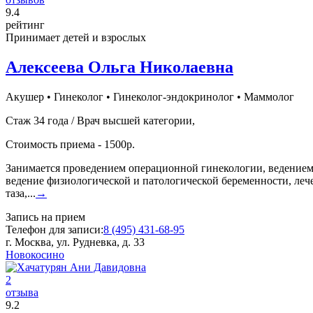
9
.4
рейтинг
Принимает детей и взрослых
Алексеева Ольга Николаевна
Акушер
•
Гинеколог
•
Гинеколог-эндокринолог
•
Маммолог
Стаж 34 года / Врач высшей категории,
Стоимость приема - 1500р.
Занимается проведением операционной гинекологии, ведением
ведение физиологической и патологической беременности, ле
таза,...
→
Запись на прием
Телефон для записи:
8 (495) 431-68-95
г. Москва, ул. Рудневка, д. 33
Новокосино
2
отзыва
9
.2