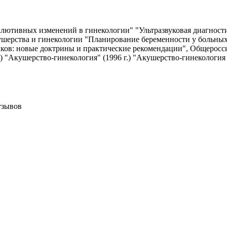
алютивных изменений в гинекологии" "Ультразвуковая диагност
кушерства и гинекологии "Планирование беременности у больн
ов: новые доктрины и практические рекомендации", Общеросси
) "Акушерство-гинекология" (1996 г.) "Акушерство-гинекология "
тзывов