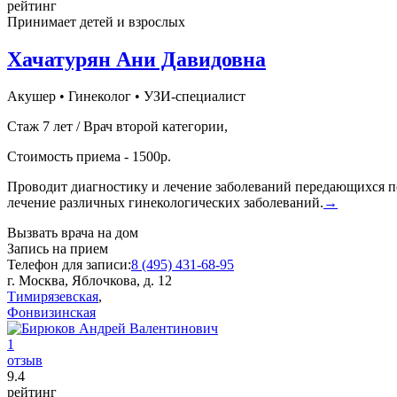
рейтинг
Принимает детей и взрослых
Хачатурян Ани Давидовна
Акушер
•
Гинеколог
•
УЗИ-специалист
Стаж 7 лет / Врач второй категории,
Стоимость приема - 1500р.
Проводит диагностику и лечение заболеваний передающихся п
лечение различных гинекологических заболеваний.
→
Вызвать врача на дом
Запись на прием
Телефон для записи:
8 (495) 431-68-95
г. Москва, Яблочкова, д. 12
Тимирязевская
,
Фонвизинская
1
отзыв
9
.4
рейтинг