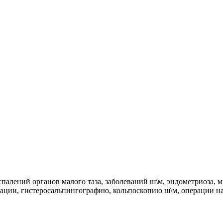
спалений органов малого таза, заболеваний ш\м, эндометриоза
ации, гистеросальпингографию, кольпоскопию ш\м, операции на