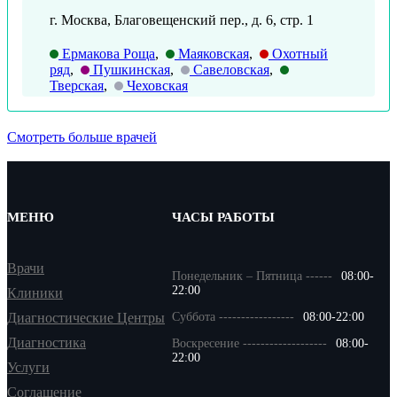
г. Москва, Благовещенский пер., д. 6, стр. 1
Ермакова Роща
,
Маяковская
,
Охотный
ряд
,
Пушкинская
,
Савеловская
,
Тверская
,
Чеховская
Смотреть больше врачей
МЕНЮ
ЧАСЫ РАБОТЫ
Врачи
Понедельник – Пятница ------
08:00-
22:00
Клиники
Диагностические Центры
Суббота -----------------
08:00-22:00
Диагностика
Воскресение -------------------
08:00-
22:00
Услуги
Соглашение