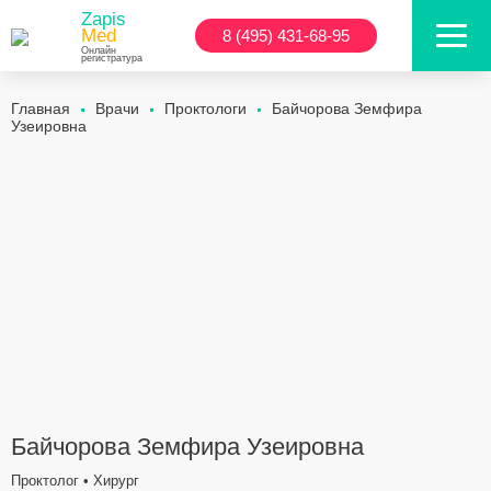
Zapis
Med
8 (495) 431-68-95
Онлайн
регистратура
Главная
Врачи
Проктологи
Байчорова Земфира
Узеировна
Байчорова Земфира Узеировна
Проктолог • Хирург