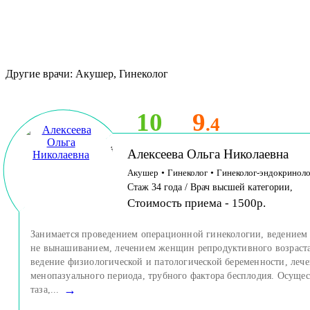
Другие врачи: Акушер, Гинеколог
10
9
.4
Принимает детей
Алексеева Ольга Николаевна
и взрослых
Акушер
•
Гинеколог
•
Гинеколог-эндокриноло
Стаж 34 года / Врач высшей категории,
Стоимость приема - 1500р.
Занимается проведением операционной гинекологии, ведением
не вынашиванием, лечением женщин репродуктивного возраста
ведение физиологической и патологической беременности, ле
менопазуального периода, трубного фактора бесплодия. Осуще
→
таза,...