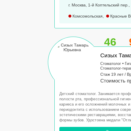
г. Москва, 1-й Коптельский пер., д
Комсомольская
,
Красные В
46
Сизых Там
•
Стоматолог
Гиг
Стоматолог-тера
Стаж 19 лет / В
Стоимость пр
Детский стоматолог. Занимается проф
полости рта, профессиональной гигие
кариеса и его осложнений молочных и
периодонтита с использованием совр
эстетическими реставрациями, восст
формы зубов. Удостоена медали "Отли