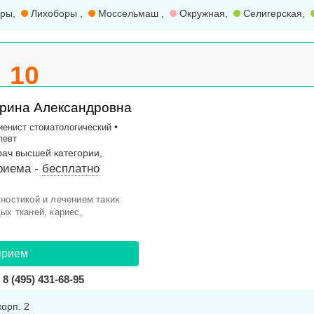
оры
,
Лихоборы
,
Моссельмаш
,
Окружная
,
Селигерская
,
10
рина Александровна
•
иенист стоматологический
певт
рач высшей категории,
риема -
бесплатно
гностикой и лечением таких
ых тканей, кариес,
прием
8 (495) 431-68-95
корп. 2