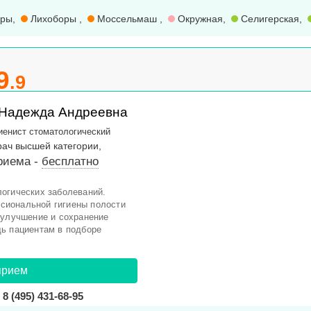
оры
,
Лихоборы
,
Моссельмаш
,
Окружная
,
Селигерская
,
9
.9
 Надежда Андреевна
иенист стоматологический
рач высшей категории,
риема -
бесплатно
огических заболеваний.
сиональной гигиены полости
 улучшение и сохранение
ь пациентам в подборе
прием
8 (495) 431-68-95