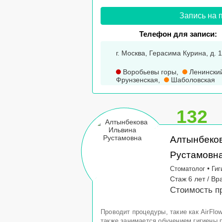
Запись на 
Телефон для записи:
г. Москва, Герасима Курина, д. 
Воробьевы горы
,
Ленинский
Фрунзенская
,
Шаболовская
132
Алтынбеко
Рустамовн
•
Стоматолог
Гиг
Стаж 6 лет / Вр
Стоимость пр
Проводит процедуры, такие как AirFlow
также занимается обучением гигиены п