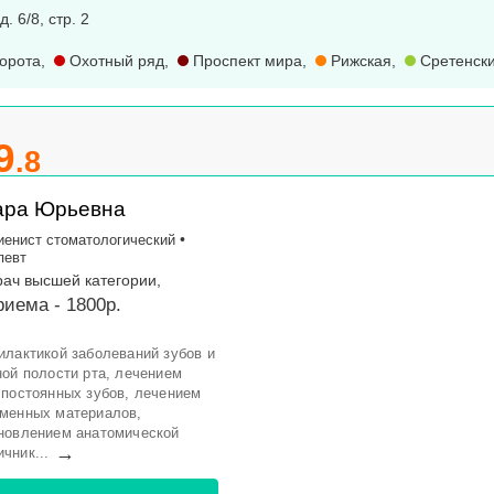
. 6/8, стр. 2
орота
,
Охотный ряд
,
Проспект мира
,
Рижская
,
Сретенски
9
.8
ара Юрьевна
•
иенист стоматологический
певт
рач высшей категории,
иема - 1800р.
илактикой заболеваний зубов и
ной полости рта, лечением
 постоянных зубов, лечением
еменных материалов,
ановлением анатомической
→
чник...