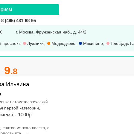
прием
8 (495) 431-68-95
16
г. Москва, Фрунзенская наб., д. 44/2
 проспект
,
Лужники
,
Медведково
,
Мякинино
,
Площадь Га
9
.8
ва Ильвина
а
иенист стоматологический
ач первой категории,
иема - 1000р.
, снятие мягкого налета, а
→
олости рта.