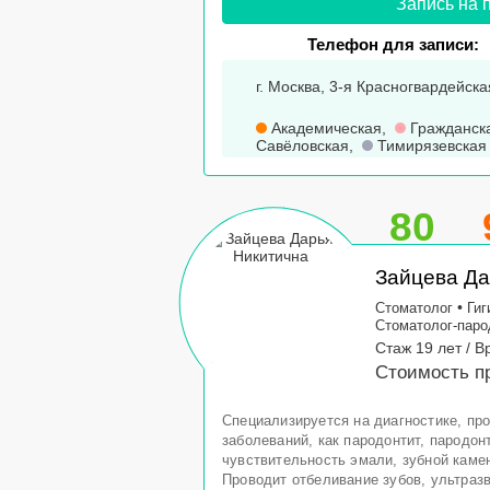
Запись на 
Телефон для записи:
г. Москва, 3-я Красногвардейская
Академическая
,
Гражданск
Савёловская
,
Тимирязевская
80
Зайцева Да
•
Стоматолог
Гиг
Стоматолог-паро
Стаж 19 лет / В
Стоимость пр
Специализируется на диагностике, пр
заболеваний, как пародонтит, пародон
чувствительность эмали, зубной камень
Проводит отбеливание зубов, ультразв