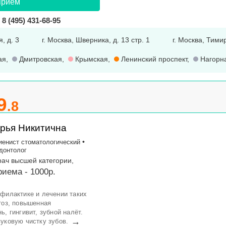
прием
8 (495) 431-68-95
, д. 3
г. Москва, Шверника, д. 13 стр. 1
г. Москва, Тимир
ая
,
Дмитровская
,
Крымская
,
Ленинский проспект
,
Нагорн
9
.8
рья Никитична
•
иенист стоматологический
донтолог
рач высшей категории,
иема - 1000р.
офилактике и лечении таких
тоз, повышенная
, гингивит, зубной налёт.
→
уковую чистку зубов.