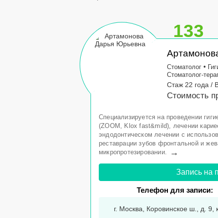
133
Артамонов
•
Стоматолог
Гиг
Стоматолог-тера
Стаж 22 года / 
Стоимость п
Специализируется на проведении гиги
(ZOOM, Klox fast&mild), лечении кари
эндодонтическом лечении с использов
реставрации зубов фронтальной и жев
→
микропротезировании.
Запись на 
Телефон для записи:
г. Москва, Коровинское ш., д. 9, 