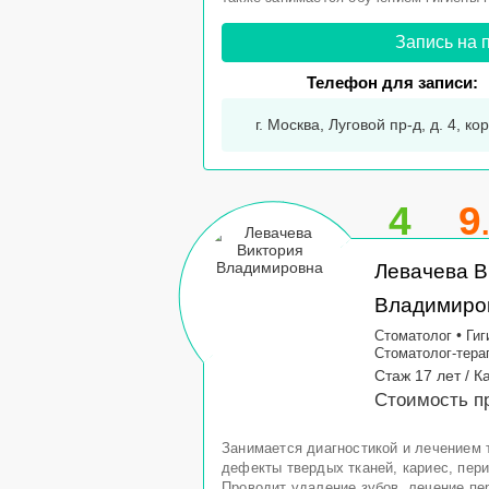
Запись на 
Телефон для записи:
г. Москва, Луговой пр-д, д. 4, кор
4
9
Левачева В
Владимиро
•
Стоматолог
Гиг
Стоматолог-тера
Стаж 17 лет / 
Стоимость пр
Занимается диагностикой и лечением т
дефекты твердых тканей, кариес, пери
Проводит удаление зубов, лечение пе