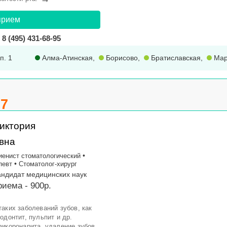
прием
8 (495) 431-68-95
п. 1
Алма-Атинская
,
Борисово
,
Братиславская
,
Мар
.7
иктория
вна
•
иенист стоматологический
•
певт
Стоматолог-хирург
Кандидат медицинских наук
иема - 900р.
аких заболеваний зубов, как
одонтит, пульпит и др.
рикоронарита, удаление зубов