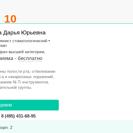
10
а Дарья Юрьевна
•
иенист стоматологический
певт
Врач высшей категории,
риема -
бесплатно
ены полости рта, отбеливании
еса и некариозных поражений,
анием Ni-Ti инструментов,
ательной группы,
прием
8 (495) 431-68-95
корп. 2