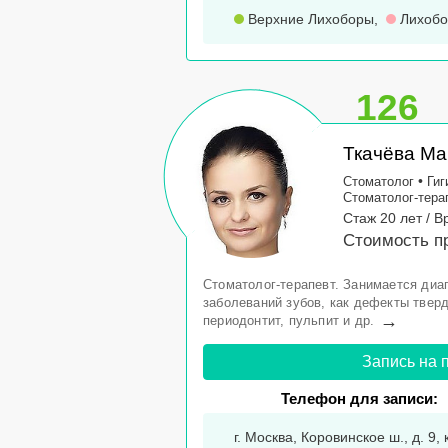
Верхние Лихоборы
,
Лихоб
126
Ткачёва Ма
•
Стоматолог
Гиг
Стоматолог-тера
Стаж 20 лет / В
Стоимость п
Стоматолог-терапевт. Занимается диа
заболеваний зубов, как дефекты тверд
→
периодонтит, пульпит и др.
Запись на 
Телефон для записи:
г. Москва, Коровинское ш., д. 9, 