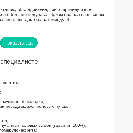
ьтацию, обследование, понял причину и все
ся не больше получаса. Прием прошел на высшем
ратился бы. Доктора рекомендую!
Показать ещё
 специалисте
ростатита;
;
е мужского бесплодия;
ний передающихся половым путем;
ита;
лучайных половых связей (гарантия 100%);
 гломерулонефрита;