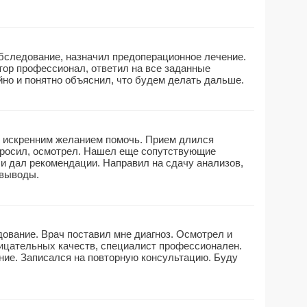
бследование, назначил предоперационное лечение.
тор профессионал, ответил на все заданные
йно и понятно объяснил, что будем делать дальше.
с искренним желанием помочь. Прием длился
опросил, осмотрел. Нашел еще сопутствующие
и дал рекомендации. Направил на сдачу анализов,
 выводы.
ование. Врач поставил мне диагноз. Осмотрел и
рицательных качеств, специалист профессионален.
ние. Записался на повторную консультацию. Буду