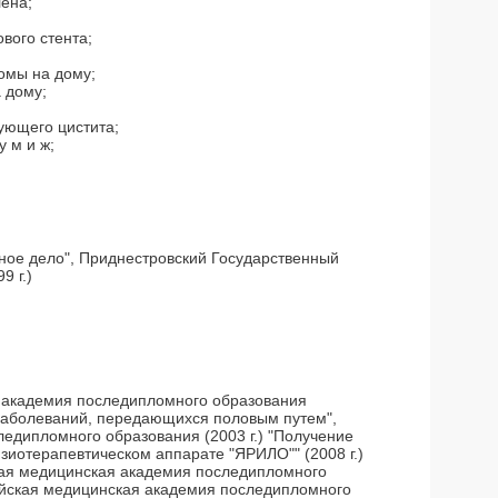
ена;
вого стента;
омы на дому;
 дому;
ующего цистита;
 м и ж;
ное дело", Приднестровский Государственный
9 г.)
я академия последипломного образования
 заболеваний, передающихся половым путем",
едипломного образования (2003 г.) "Получение
зиотерапевтическом аппарате "ЯРИЛО"" (2008 г.)
ская медицинская академия последипломного
ссийская медицинская академия последипломного