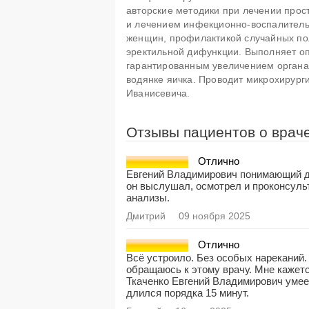
авторские методики при лечении прос
и лечением инфекционно-воспалитель
женщин, профилактикой случайных по
эректильной дифункции. Выполняет оп
гарантированным увеличением органа 
водянке яичка. Проводит микрохирург
Иванисевича.
Отзывы пациентов о врач
Отлично
Евгений Владимирович понимающий док
он выслушал, осмотрел и проконсульт
анализы.
Дмитрий
09 ноября 2025
Отлично
Всё устроило. Без особых нареканий
обращаюсь к этому врачу. Мне кажетс
Ткаченко Евгений Владимирович умеет
длился порядка 15 минут.