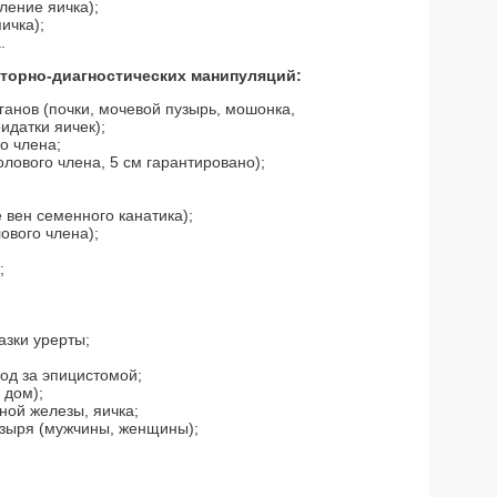
ление яичка);
ичка);
.
орно-диагностических манипуляций:
анов (почки, мочевой пузырь, мошонка,
идатки яичек);
о члена;
лового члена, 5 см гарантировано);
вен семенного канатика);
ового члена);
;
азки урерты;
ход за эпицистомой;
 дом);
ной железы, яичка;
узыря (мужчины, женщины);