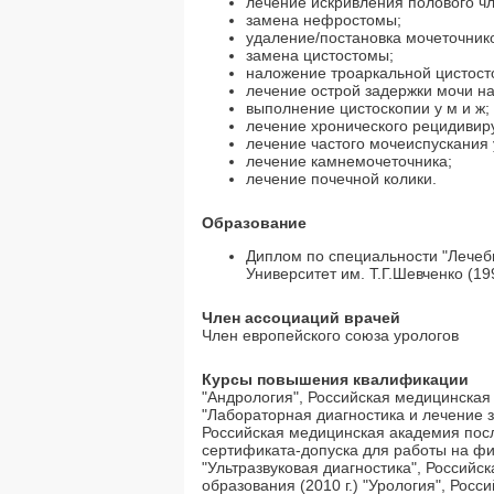
лечение искривления полового чл
замена нефростомы;
удаление/постановка мочеточнико
замена цистостомы;
наложение троаркальной цистост
лечение острой задержки мочи на
выполнение цистоскопии у м и ж;
лечение хронического рецидивир
лечение частого мочеиспускания у
лечение камнемочеточника;
лечение почечной колики.
Образование
Диплом по специальности "Лечеб
Университет им. Т.Г.Шевченко (199
Член ассоциаций врачей
Член европейского союза урологов
Курсы повышения квалификации
"Андрология", Российская медицинска
"Лабораторная диагностика и лечение
Российская медицинская академия посл
сертификата-допуска для работы на фи
"Ультразвуковая диагностика", Россий
образования (2010 г.) "Урология", Ро