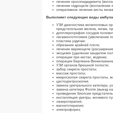
лечение орхоэпидидимита (воспа
лечение гидроцеле (воспаление я
оперативное лечение кисты яичка
Выполняет следующие виды амбулат
УЗИ диагностика мочеполовых орг
предстательная железа, яички, пр
допплерография сосудов половог
лигаментототомия (увеличение по
пластика уздечки;
обрезание крайней плоти;
лечение варикоцеле (расширение 
эксцизия (удаление кандилом пол
операции при кистах, водянке;
операции Бергмана-Винкельмана
УЗИ органов брюшной полости;
забор секрета простаты;
массаж простаты;
микроскопия секрета простаты, м
цистоуретроскопия;
замена уретрального катетера, у
замена катетера Фолля (выезд на
проведение биопсии предстатель
инстилляция уретры, мочевого п
лазеротерапия;
магнитотерапия;
электрофорез;