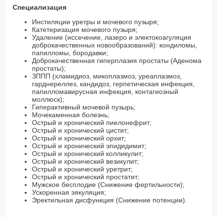
Специализация
Инстиляции уретры и мочевого пузыря;
Катетеризация мочевого пузыря;
Удаление (иссечение, лазеро и электокоагуляция
доброкачественных новообразований): кондиломы,
папилломы, бородавки;
Доброкачественная гиперплазия простаты (Аденома
простаты);
ЗППП (хламидиоз, микоплазмоз, уреаплазмоз,
гарднереллез, кандидоз, герпетическая инфекция,
папилломавирусная инфекция, контагиозный
моллюск);
Гиперактивный мочевой пузырь;
Мочекаменная болезнь;
Острый и хронический пиелонефрит;
Острый и хронический цистит;
Острый и хронический орхит;
Острый и хронический эпидидимит;
Острый и хронический колликулит;
Острый и хронический везикулит;
Острый и хронический уретрит;
Острый и хронический простатит;
Мужское бесплодие (Снижение фертильности);
Ускоренная эякуляция;
Эректильная дисфункция (Снижение потенции).