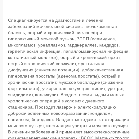
Специализируется на диагностике и лечении
заболеваний мочеполовой системы: мочекаменная
болезнь, острый и хронический пиелонефрит,
гиперактивный мочевой пузырь, ЗППП (хламидиоз,
микоплазмоз, уреаплазмоз, гарднереллез, кандидоз,
герпетическая инфекция, папилломавирусная инфекция,
контагиозный моллюск), острый и хронический орхит,
острый и хронический везикулит, эректильная
дисфункция (снижение потенции), доброкачественная
гиперплазия простаты (аденома простаты), острый и
хронический простатит, мужское бесплодие (снижение
фертильности), ускоренная эякуляция, цистит, уретрит,
эпидидимит, колликулит. Владеет всеми видами малых
урологических операций в условиях дневного
стационара. Проводит лазеро- и электокоагуляцию
доброкачественных новообразований: кондилом,
папиллом, бородавок. Владеет методами: катетеризация
мочевого пузыря, инстиляции уретры и мочевого пузыря.
В лечении заболеваний применяет высокотехнологичные
физиотерапевтические аппараты: ВЛОК, Матрикс-Уролог,