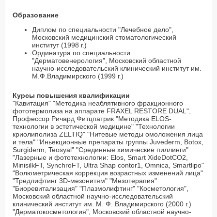
Образование
Диплом по специальности "Лечебное дело",
Московский медицинский стоматологический
институт (1998 г.)
Ординатура по специальности
"Дерматовенерология", Московский областной
научно-исследовательский клинический институт им.
М.Ф.Владимирского (1999 г.)
Курсы повышения квалификации
"Кавитация" "Методика неаблятивного фракционного
фототермолиза на аппарате FRAXEL RESTORE DUAL",
Профессор Ричард Фитцпатрик "Методика ELOS-
технологии в эстетической медицине" "Технологии
криолиполиза ZELTIQ" "Нитевые методы омоложения лица
и тела" "Иньекционные препараты группы Juvederm, Botox,
Surgiderm, Teosyal" "Срединные химические пиллинги"
"Лазерные и фототехнологии: Elos, Smart XideDotCO2,
MinisilkFT, SynchroFT, Ultra Shap contor1, Omnica, Smartlipo"
"Волюметрическая коррекция возрастных изменений лица"
"Тредлифтинг 3D-мезонитям" "Мезотерапия"
"Биоревитализация" "Плазмолифтинг" "Косметология",
Московский областной научно-исследовательский
клинический институт им. М. Ф. Владимирского (2000 г.)
"Дерматокосметология", Московский областной научно-