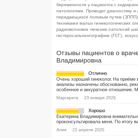
беременности у пациенток с эндокрин
патологиями. Проводит диагностику и
передающихся половым путем (ЗППП),
техниками малых гинекологических о
радиоволновое лечение патологий шей
гистеросальпингографию (ГСГ), иску
Отзывы пациентов о врач
Владимировна
Отлично
Очень хороший гинеколог. На приёме в
анализы назначены обоснованно, рек
особенное и аккуратное отношение. М
Маргарита
23 января 2026
Хорошо
Екатерина Владимировна внимательн
проконсультировала меня. По итогу в
Алия
22 апреля 2025