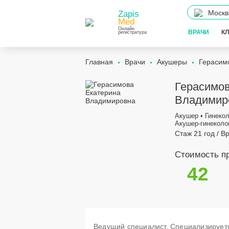
Москв
Zapis
Med
Онлайн
ВРАЧИ
К
регистратура
Главная
Врачи
Акушеры
Герасим
Герасимов
Владимир
Акушер • Гинекол
Акушер-гинеколо
Стаж 21 год / В
Стоимость пр
42
Ведущий специалист. Специализируетс