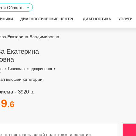
а и Область
ЛИНИКИ
ДИАГНОСТИЧЕСКИЕ ЦЕНТРЫ
ДИАГНОСТИКА
УСЛУГИ
ова Екатерина Владимировна
а Екатерина
овна
ог • Гинеколог-эндокринолог •
г
рач высшей категории,
иема - 3920 р.
9
.6
я на прегравидарной подготовке и ведении