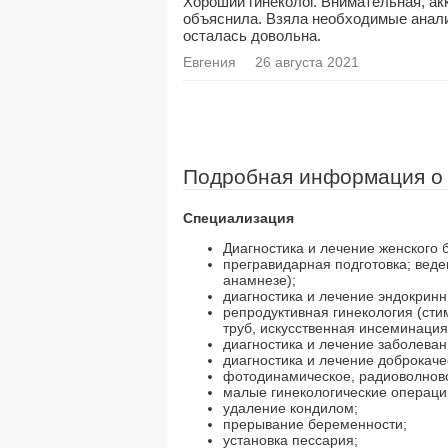
Хороший гинеколог. Внимательная, а
объяснила. Взяла необходимые анал
осталась довольна.
Евгения
26 августа 2021
Подробная информация о
Специализация
Диагностика и лечение женского 
прегравидарная подготовка; веде
анамнезе);
диагностика и лечение эндокрин
репродуктивная гинекология (ст
труб, искусственная инсеминация 
диагностика и лечение заболева
диагностика и лечение доброкаче
фотодинамическое, радиоволново
малые гинекологические операци
удаление кондилом;
прерывание беременности;
установка пессария;