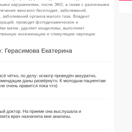
ными нарушениями, после ЭКО, а также с различными
 лечения женского бесплодия, заболеваний,
 заболеваний органов малого таза. Владеет
пераций, проводит фотодинамическое и
ки матки, удаляет кондиломы, выполняет
сственную инсеминацию и стимуляцию овуляции.
е: Герасимова Екатерина
сё чётко, по делу: осмотр проведён аккуратно,
омендации даны развёрнуто. К молодым пациентам
не очень нравится пока что)
ый доктор. На приеме она выслушала и
изита врач назначила мне анализы.