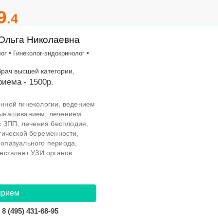
9
.4
Ольга Николаевна
•
•
лог
Гинеколог-эндокринолог
Врач высшей категории,
иема - 1500р.
нной гинекологии, ведением
вынашиванием, лечением
с ЗПП, лечения бесплодия,
гической беременности,
опазуального периода,
ествляет УЗИ органов
прием
8 (495) 431-68-95