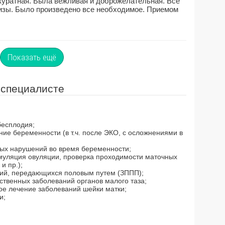
ккуратная. Была вежливая и доброжелательная. Все
изы. Было произведено все необходимое. Приемом
Показать ещё
 специалисте
бесплодия;
ние беременности (в т.ч. после ЭКО, с осложнениями в
ных нарушений во время беременности;
имуляция овуляции, проверка проходимости маточных
и пр.);
ний, передающихся половым путем (ЗППП);
ственных заболеваний органов малого таза;
е лечение заболеваний шейки матки;
и;