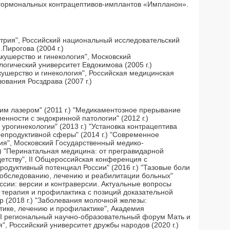
 гормональных контрацептивов-имплантов «Импланон».
трия", Российский национальный исследовательский
Пирогова (2004 г.)
кушерство и гинекология", Московский
огический университет Евдокимова (2005 г.)
ушерство и гинекология", Российская медицинская
вания Росздрава (2007 г.)
м лазером" (2011 г.) "Медикаментозное прерывание
енности с эндокринной патологии" (2012 г.)
урогинекологии" (2013 г.) "Установка контрацептива
репродуктивной сферы" (2014 г.) "Современное
гия", Московский Государственный медико-
.) "Перинатальная медицина: от прегравидарной
детству", II Общероссийская конференция с
родуктивный потенциал России" (2016 г.) "Тазовые боли
 обследованию, лечению и реабилитации больных"
оссии: версии и контраверсии. Актуальные вопросы
, терапия и профилактика с позиций доказательной
 (2018 г.) "Заболевания молочной железы:
тике, лечению и профилактике", Академия
XII региональный научно-образовательный форум Мать и
ия", Российский университет дружбы народов (2020 г.)