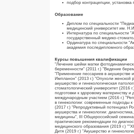
подбор контрацепции, установка
Образование
Диплом по специальности "Педиа
медицинский университет им. Н.И.
Интернатура по специальности "А
государственный медико-стоматол
Ординатура по специальности "Ак
академия последипломного образо
Курсы повышения квалификации
"Лечение шейки матки фотодинамически
беременности" (2011 г.) "Ведение берем
"Применение пессариев в акушерстве и 
Импланон" (2013 г.) "Опухоли женской 
акушерство и гинекологическая патоло
стоматологический университет (2016 г
подготовки к здоровому материнству и 
международным участием (2016 г.) "Реп
в гинекологии: современные подходы к
(2017 г.) "Репродуктивный потенциал Р
акушерства и гинекологии: диагностика
медицины", III Общероссийский семинар
практические рекомендации по диагнос
медицинского образования (2019 г.) ""
Дитя (2019 г.) "Акушерство и гинеколог