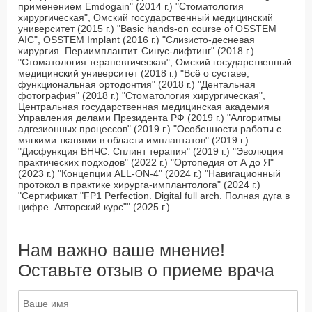
применением Emdogain" (2014 г.) "Стоматология
хирургическая", Омский государственный медицинский
университет (2015 г.) "Basic hands-on course of OSSTEM
AIC", OSSTEM Implant (2016 г.) "Слизисто-десневая
хирургия. Периимплантит. Синус-лифтинг" (2018 г.)
"Стоматология терапевтическая", Омский государственный
медицинский университет (2018 г.) "Всё о суставе,
функциональная ортодонтия" (2018 г.) "Дентальная
фотография" (2018 г.) "Стоматология хирургическая",
Центральная государственная медицинская академия
Управления делами Президента РФ (2019 г.) "Алгоритмы
адгезионных процессов" (2019 г.) "Особенности работы с
мягкими тканями в области имплантатов" (2019 г.)
"Дисфункция ВНЧС. Сплинт терапия" (2019 г.) "Эволюция
практических подходов" (2022 г.) "Ортопедия от А до Я"
(2023 г.) "Концепции ALL-ON-4" (2024 г.) "Навигационный
протокол в практике хирурга-имплантолога" (2024 г.)
"Сертификат "FP1 Perfection. Digital full arch. Полная дуга в
цифре. Авторский курс"" (2025 г.)
Нам важно ваше мнение!
Оставьте отзыв о приеме врача