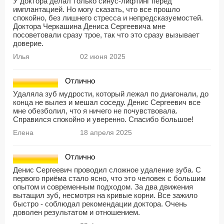
У доктора делал только синус-лифтинг перед
имплантацией. Но могу сказать, что все прошло
спокойно, без лишнего стресса и непредсказуемостей.
Доктора Черкашина Дениса Сергеевича мне
посоветовали сразу трое, так что это сразу вызывает
доверие.
Илья
02 июня 2025
Отлично
Удаляла зуб мудрости, который лежал по диагонали, до
конца не вылез и мешал соседу. Денис Сергеевич все
мне обезболил, что я ничего не почувствовала.
Справился спокойно и уверенно. Спасибо большое!
Елена
18 апреля 2025
Отлично
Денис Сергеевич проводил сложное удаление зуба. С
первого приёма стало ясно, что это человек с большим
опытом и современным подходом. За два движения
вытащил зуб, несмотря на кривые корни. Все зажило
быстро - соблюдал рекомендации доктора. Очень
доволен результатом и отношением.