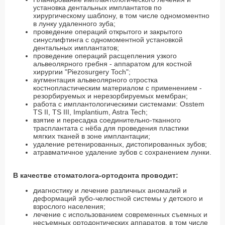
установка дентальных имплантатов по
хирургическому шаблону, в том числе одномоментно
в лунку удаленного зуба;
проведение операций открытого и закрытого
синуслифтинга с одномоментной установкой
дентальных имплантатов;
проведение операций расщепления узкого
альвеолярного гребня - аппаратом для костной
хирургии "Piezosurgery Toch";
аугментация альвеолярного отростка
костнопластическим материалом с применением -
резорбируемых и нерезорбируемых мембран;
работа с имплантологическими системами: Osstem
TS II, TS III, Implantium, Astra Tech;
взятие и пересадка соединительно-тканного
трасплантата с нёба для проведения пластики
мягких тканей в зоне имплантации;
удаление ретенированных, дистопированных зубов;
атравматичное удаление зубов с сохранением лунки.
В качестве стоматолога-ортодонта проводит:
диагностику и лечение различных аномалий и
деформаций зубо-челюстной системы у детского и
взрослого населения;
лечение с использованием современных съемных и
несъемных ортодонтических аппаратов, в том числе