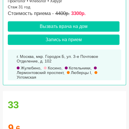
•
•
Проктолог
Флеболог
Хирург
Стаж 31 год
Стоимость приема -
4400р.
3300р.
Вызвать врача на дом
Запись на прием
г. Москва, мкр. Городок Б, ул. 3-е Почтовое
Отделение, д. 102
Жулебино
,
Косино
,
Котельники
,
Лермонтовский проспект
,
Люберцы I
,
Ухтомская
33
9
.6