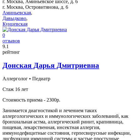
г. Москва, Аминьевское шоссе, д. 6
г. Москва, Островитянова, д. 6
Аминьевская
,
Давыдково
,
Кунцевская
0
отзывов
9
.1
рейтинг
Донская Дарья Дмитриевна
Аллерголог
•
Педиатр
Стаж 16 лет
Стоимость приема - 2300р.
Занимается диагностикой и лечением таких
аллергологических и иммунологических заболеваний, как
бронхиальная астма, аллергический ринит, крапивница,
пищевая, лекарственная, инсектная аллергия,
иммунодефицитные состояния, герпесвирусные инфекции,
дисфункции иммунной системы и частые простудные