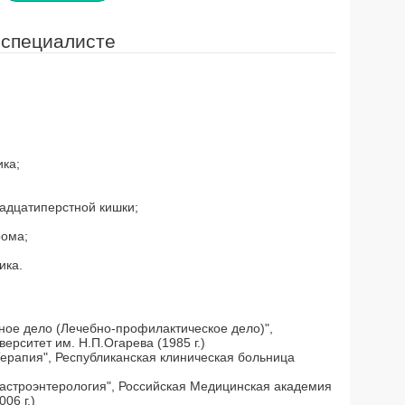
 специалисте
ка;
надцатиперстной кишки;
рома;
ика.
ное дело (Лечебно-профилактическое дело)",
ерситет им. Н.П.Огарева (1985 г.)
ерапия", Республиканская клиническая больница
Гастроэнтерология", Российская Медицинская академия
06 г.)