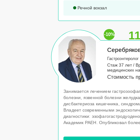
Речной вокзал
1
-10%
Серебряков
Гастроэнтеролог
Стаж 37 лет / В
медицинских н
Стоимость п
Занимается лечением гастроэзофа
болезни, язвенной болезни желудка
дисбактериоза кишечника, синдром
Владеет современными эндоскопи
диагностики: эзофагогастродуоден
Академик РАЕН. Опубликовал более