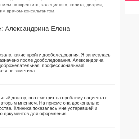
нием панкреатита, холецистита, колита, диареи,
ршим врачом-консультантом.
е: Александрина Елена
азала, какие пройти дообследования. Я записалась
назначено после дообследования. Александрина
доброжелательная, профессиональная!
е я не заметила.
ный доктор, она смотрит на проблему пациента с
а вторым мнением. На приеме она досконально
рства. Клиника показалась мне устаревшей и
о документов для оформления.