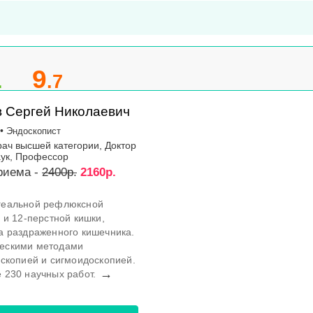
1
9
.7
 Сергей Николаевич
•
Эндоскопист
рач высшей категории, Доктор
аук, Профессор
риема -
2400р.
2160р.
геальной рефлюксной
 и 12-перстной кишки,
а раздраженного кишечника.
ческими методами
оскопией и сигмоидоскопией.
→
 230 научных работ.