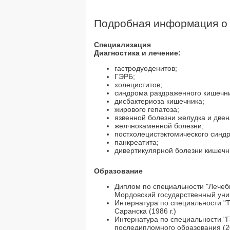
Подробная информация о
Специализация
Диагностика и лечение:
гастродуоденитов;
ГЭРБ;
холециститов;
синдрома раздраженного кишечни
дисбактериоза кишечника;
жирового гепатоза;
язвенной болезни желудка и две
желчнокаменной болезни;
постхолецистэктомического синд
панкреатита;
дивертикулярной болезни кишечн
Образование
Диплом по специальности "Лечеб
Мордовский государственный унив
Интернатура по специальности "Т
Саранска (1986 г.)
Интернатура по специальности "
последипломного образования (20