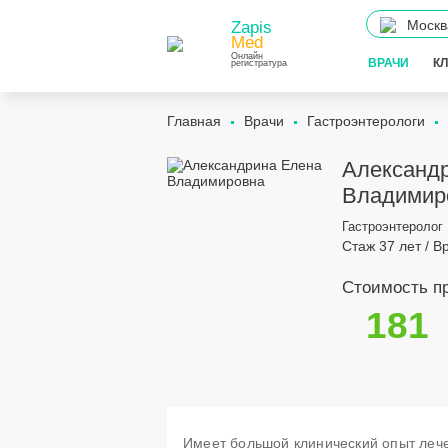
Москв
Zapis
Med
Онлайн
ВРАЧИ
К
регистратура
Главная
Врачи
Гастроэнтерологи
Александ
Владимир
Гастроэнтеролог
Стаж 37 лет / В
Стоимость пр
181
Имеет большой клинический опыт лече