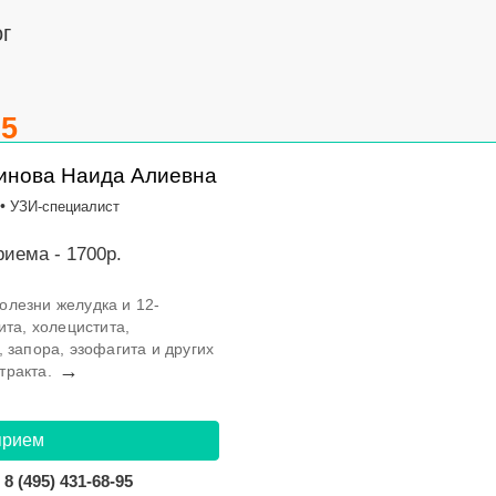
г
.5
инова Наида Алиевна
•
УЗИ-специалист
иема - 1700р.
олезни желудка и 12-
ита, холецистита,
 запора, эзофагита и других
→
тракта.
прием
8 (495) 431-68-95