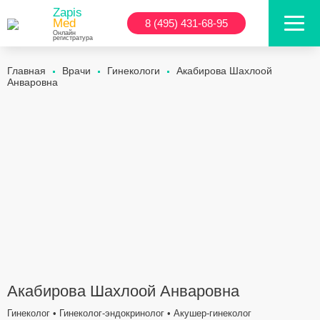
Zapis
Med
8 (495) 431-68-95
Онлайн
регистратура
Главная
Врачи
Гинекологи
Акабирова Шахлоой
Анваровна
Акабирова Шахлоой Анваровна
Гинеколог • Гинеколог-эндокринолог • Акушер-гинеколог