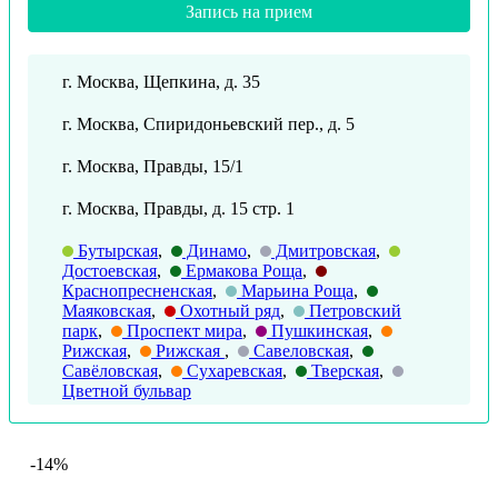
Запись на прием
г. Москва, Щепкина, д. 35
г. Москва, Спиридоньевский пер., д. 5
г. Москва, Правды, 15/1
г. Москва, Правды, д. 15 стр. 1
Бутырская
,
Динамо
,
Дмитровская
,
Достоевская
,
Ермакова Роща
,
Краснопресненская
,
Марьина Роща
,
Маяковская
,
Охотный ряд
,
Петровский
парк
,
Проспект мира
,
Пушкинская
,
Рижская
,
Рижская
,
Савеловская
,
Савёловская
,
Сухаревская
,
Тверская
,
Цветной бульвар
-14%