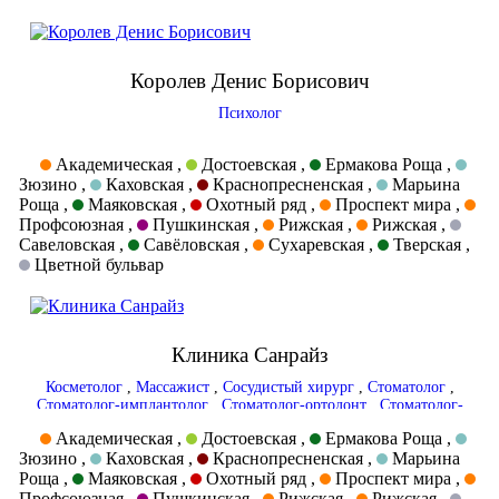
Королев Денис Борисович
Психолог
Академическая ,
Достоевская ,
Ермакова Роща ,
Зюзино ,
Каховская ,
Краснопресненская ,
Марьина
Роща ,
Маяковская ,
Охотный ряд ,
Проспект мира ,
Профсоюзная ,
Пушкинская ,
Рижская ,
Рижская ,
Савеловская ,
Савёловская ,
Сухаревская ,
Тверская ,
Цветной бульвар
Клиника Санрайз
Косметолог
,
Массажист
,
Сосудистый хирург
,
Стоматолог
,
Стоматолог-имплантолог
,
Стоматолог-ортодонт
,
Стоматолог-
ортопед
,
Стоматолог-терапевт
,
Стоматолог-хирург
,
Терапевт
,
Академическая ,
Достоевская ,
Ермакова Роща ,
Травматолог
,
УЗИ-специалист
,
Уролог
,
Хирург
Зюзино ,
Каховская ,
Краснопресненская ,
Марьина
Роща ,
Маяковская ,
Охотный ряд ,
Проспект мира ,
Профсоюзная ,
Пушкинская ,
Рижская ,
Рижская ,