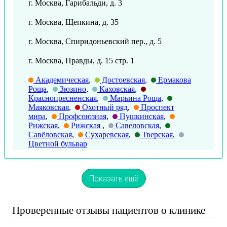
г. Москва, Гарибальди, д. 3
г. Москва, Щепкина, д. 35
г. Москва, Спиридоньевский пер., д. 5
г. Москва, Правды, д. 15 стр. 1
Академическая
,
Достоевская
,
Ермакова
Роща
,
Зюзино
,
Каховская
,
Краснопресненская
,
Марьина Роща
,
Маяковская
,
Охотный ряд
,
Проспект
мира
,
Профсоюзная
,
Пушкинская
,
Рижская
,
Рижская
,
Савеловская
,
Савёловская
,
Сухаревская
,
Тверская
,
Цветной бульвар
Показать ещё
Проверенные отзывы пациентов о клинике