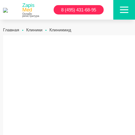
Zapis
Med
8 (495) 431-68-95
Онлайн
регистратура
Главная
Клиники
Клиникмид