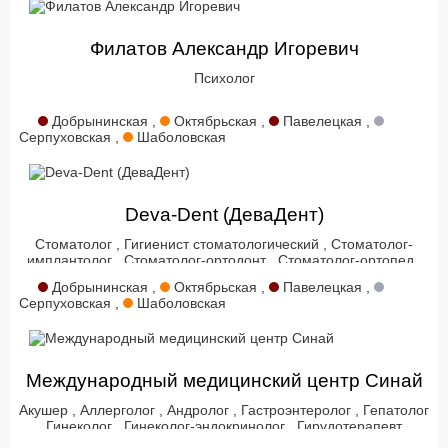
Филатов Александр Игоревич
Психолог
Добрынинская ,
Октябрьская ,
Павелецкая ,
Серпуховская ,
Шаболовская
Deva-Dent (ДеваДент)
Стоматолог
,
Гигиенист стоматологический
,
Стоматолог-
имплантолог
,
Стоматолог-ортодонт
,
Стоматолог-ортопед
,
Стоматолог-пародонтолог
,
Стоматолог-терапевт
,
Добрынинская ,
Октябрьская ,
Павелецкая ,
Стоматолог-хирург
,
Гнатолог
Серпуховская ,
Шаболовская
Международный медицинский центр Синай
Акушер
,
Аллерголог
,
Андролог
,
Гастроэнтеролог
,
Гепатолог
,
Гинеколог
,
Гинеколог-эндокринолог
,
Гирудотерапевт
,
Дерматолог
,
Диабетолог
,
Диетолог
,
Иммунолог
,
Кардиолог