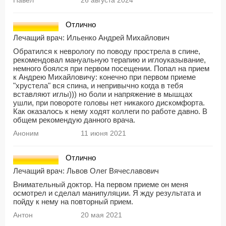
Павел
26 августа 2024
Отлично
Лечащий врач:
Ильенко Андрей Михайлович
Обратился к неврологу по поводу прострела в спине,
рекомендовал мануальную терапию и иглоуказывание,
немного боялся при первом посещении. Попал на прием
к Андрею Михайловичу: конечно при первом приеме
"хрустела" вся спина, и непривычно когда в тебя
вставляют иглы))) но боли и напряжение в мышцах
ушли, при повороте головы нет никакого дискомфорта.
Как оказалось к нему ходят коллеги по работе давно. В
общем рекомендую данного врача.
Аноним
11 июня 2021
Отлично
Лечащий врач:
Львов Олег Вячеславович
Внимательный доктор. На первом приеме он меня
осмотрел и сделал манипуляции. Я жду результата и
пойду к нему на повторный прием.
Антон
20 мая 2021