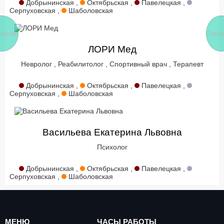
Добрынинская ,
Октябрьская ,
Павелецкая ,
,
ЛОР (отоларинголог)
,
Маммолог
,
Мануальный терапевт
,
Серпуховская ,
Шаболовская
Невролог
,
Нефролог
,
Окулист (офтальмолог)
,
Ортопед
,
Остеопат
,
Паразитолог
,
Пластический хирург
,
Психолог
,
Реабилитолог
,
Рентгенолог
,
Репродуктолог (ЭКО)
,
ыдущее
Следу
Рефлексотерапевт
,
Сексолог
,
Терапевт
,
Травматолог
,
УЗИ-
специалист
,
Уролог
,
Флеболог
,
Фониатр
,
Хирург
,
ЛОРИ Мед
Эндокринолог
,
Эндоскопист
,
Отоневролог
,
Гериатр
(геронтолог)
,
Нейрофизиолог
,
Абдоминальный хирург
,
Невролог
,
Реабилитолог
,
Спортивный врач
,
Терапевт
Акушер-гинеколог
,
Травматолог-ортопед
,
Уролог-андролог
,
Хирург-ортопед
,
Лимфолог
,
ЛОР-хирург
Добрынинская ,
Октябрьская ,
Павелецкая ,
Серпуховская ,
Шаболовская
Васильева Екатерина Львовна
Психолог
Добрынинская ,
Октябрьская ,
Павелецкая ,
Серпуховская ,
Шаболовская
МЕНЮ
ЧАСЫ РАБОТЫ