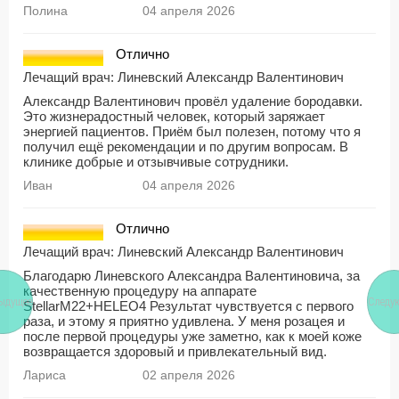
Полина
04 апреля 2026
Отлично
Лечащий врач:
Линевский Александр Валентинович
Александр Валентинович провёл удаление бородавки.
Это жизнерадостный человек, который заряжает
энергией пациентов. Приём был полезен, потому что я
получил ещё рекомендации и по другим вопросам. В
клинике добрые и отзывчивые сотрудники.
Иван
04 апреля 2026
Отлично
Лечащий врач:
Линевский Александр Валентинович
Благодарю Линевского Александра Валентиновича, за
качественную процедуру на аппарате
ыдущее
Следу
StellarМ22+HELEO4 Результат чувствуется с первого
раза, и этому я приятно удивлена. У меня розацея и
после первой процедуры уже заметно, как к моей коже
возвращается здоровый и привлекательный вид.
Лариса
02 апреля 2026